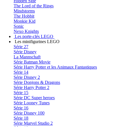
Hidden Side
The Lord of the Rings
Mindstorms
The Hobbit
Monkie Kid
Sonic
Nexo Knights
Les porte-clés LEGO
Les minifigurines LEGO
Série 27
Série Disney
La Mannschaft
Série Batman Movie
Série Harry Potter et les Animaux Fantastiques
Série 14
Série Disney 2
Série Donjons & Dragons
Série Harry Potter 2
Série 15
Série DC Super heroes
Série Looney Tunes
Série 16
Série Disney 100
Série 18
Série Marvel Studio 2