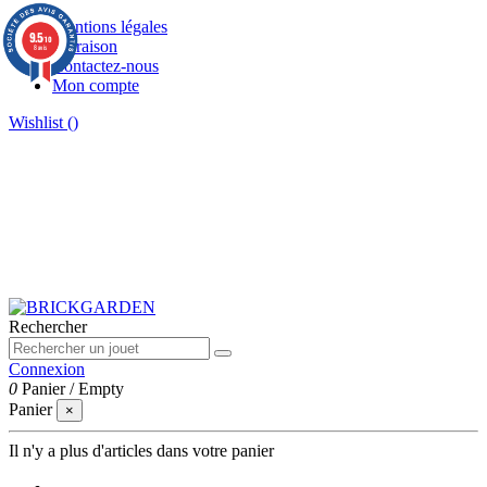
Mentions légales
9.5
/10
Livraison
8 avis
Contactez-nous
Mon compte
Wishlist (
)
Rechercher
Connexion
0
Panier
/
Empty
Panier
×
Il n'y a plus d'articles dans votre panier