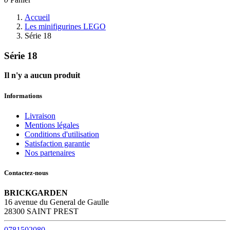
Accueil
Les minifigurines LEGO
Série 18
Série 18
Il n'y a aucun produit
Informations
Livraison
Mentions légales
Conditions d'utilisation
Satisfaction garantie
Nos partenaires
Contactez-nous
BRICKGARDEN
16 avenue du General de Gaulle
28300 SAINT PREST
0781502080