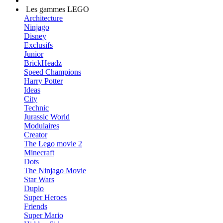
Les gammes LEGO
Architecture
Ninjago
Disney
Exclusifs
Junior
BrickHeadz
Speed Champions
Harry Potter
Ideas
City
Technic
Jurassic World
Modulaires
Creator
The Lego movie 2
Minecraft
Dots
The Ninjago Movie
Star Wars
Duplo
Super Heroes
Friends
Super Mario