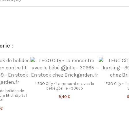
rie :
LEGO City - La rencontre avec le
LEGO City - Le
bébé gorille - 30665
 de bolides de
re lit d'hôpital
9,40 €
9
59
 €