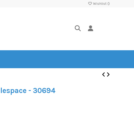
Wishlist (
)
 lespace - 30694