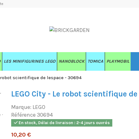
te
O
LES MINIFIGURINES LEGO
NANOBLOCK
TOMICA
PLAYMOBIL
 robot scientifique de lespace - 30694
LEGO City - Le robot scientifique de
Marque:
LEGO
Référence
30694
En stock, Délai de livraison : 2-4 jours ouvrés
10,20 €