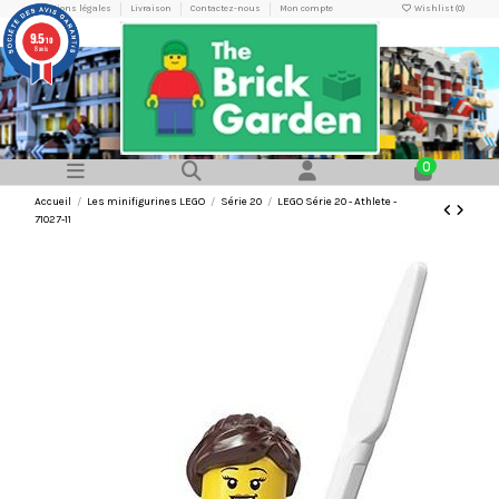
Mentions légales
Livraison
Contactez-nous
Mon compte
Wishlist (
0
)
9.5
/10
8 avis
0
Accueil
Les minifigurines LEGO
Série 20
LEGO Série 20 - Athlete -
71027-11