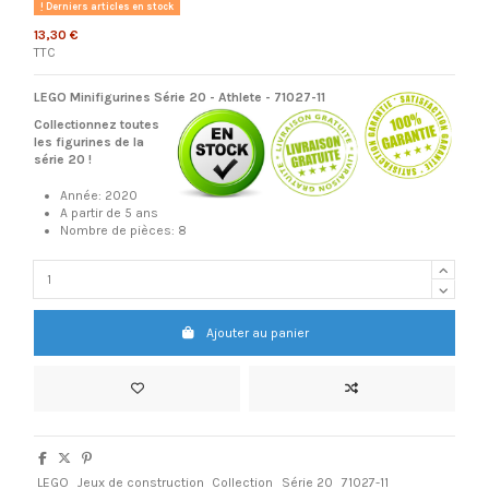
Derniers articles en stock
13,30 €
TTC
LEGO Minifigurines Série 20
- Athlete - 71027-11
Collectionnez toutes
les figurines de la
série 20 !
Année: 2020
A partir de 5 ans
Nombre de pièces: 8
Ajouter au panier
LEGO
Jeux de construction
Collection
Série 20
71027-11