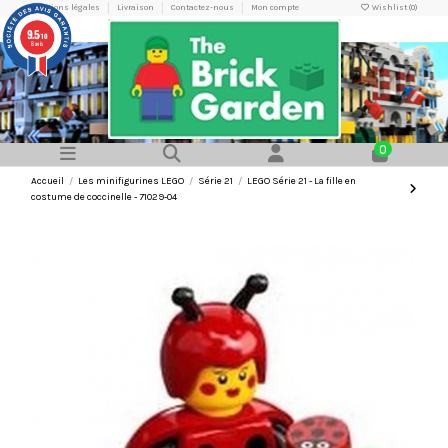
Mentions légales
Livraison
Contactez-nous
Mon compte
Wishlist (
0
)
9.5
/10
8 avis
0
Accueil
Les minifigurines LEGO
Série 21
LEGO Série 21 - La fille en
costume de coccinelle - 71029-04