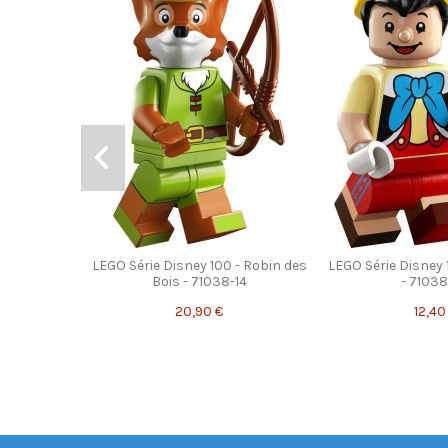
LEGO Série Disney 100 - Robin des
LEGO Série Loone
Bois - 71038-14
Runner - 7
20,90 €
0,00
LEGO Série Disney 100 - Robin des
LEGO Série Disney 
Bois - 71038-14
- 7103
20,90 €
12,40