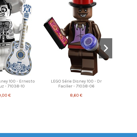
sney 100 - Cruella
 Chiot Dalmatien -
038-13
4,30 €
sney 100 - Ernesto
LEGO Série Disney 100 - Dr
uz - 71038-10
Facilier - 71038-06
9,00 €
8,60 €