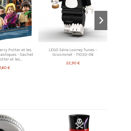
arry Potter et les
LEGO Série Looney Tunes -
astiques - Sachet
Grosminet - 71030-06
tter et les...
22,90 €
1,60 €