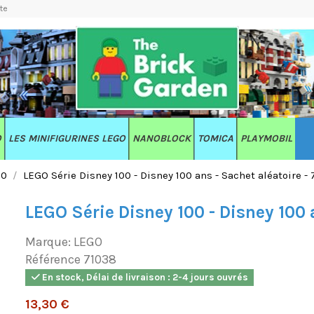
te
O
LES MINIFIGURINES LEGO
NANOBLOCK
TOMICA
PLAYMOBIL
00
LEGO Série Disney 100 - Disney 100 ans - Sachet aléatoire -
LEGO Série Disney 100 - Disney 100 
Marque:
LEGO
Référence
71038
En stock, Délai de livraison : 2-4 jours ouvrés
13,30 €