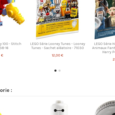
y 100 - Stitch
LEGO Série Looney Tunes - Looney
LEGO Série H
038-16
Tunes - Sachet aléatoire - 71030
Animaux Fant
Harry Po
 €
12,00 €
2
rie :