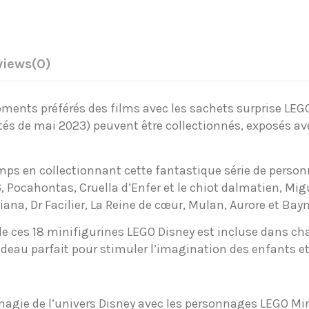
views
(0)
oments préférés des films avec les sachets surprise LEG
s de mai 2023) peuvent être collectionnés, exposés avec
mps en collectionnant cette fantastique série de personn
6, Pocahontas, Cruella d’Enfer et le chiot dalmatien, Mig
iana, Dr Facilier, La Reine de cœur, Mulan, Aurore et Bay
 de ces 18 minifigurines LEGO Disney est incluse dans c
adeau parfait pour stimuler l’imagination des enfants et l
agie de l’univers Disney avec les personnages LEGO Min