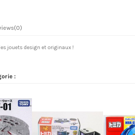
views
(0)
des jouets design et originaux !
orie :