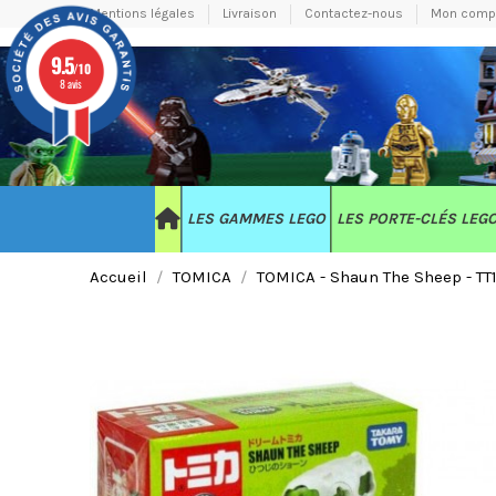
Mentions légales
Livraison
Contactez-nous
Mon comp
9.5
/10
8 avis
LES GAMMES LEGO
LES PORTE-CLÉS LEG
Accueil
TOMICA
TOMICA - Shaun The Sheep - TT