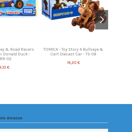
key & Road Racers
TOMICA - Toy Story 4 Bullseye &
r Donald Duck -
Cart Diecast Car - TS-06
RR-02
19,20 €
9,10 €
vis Amazon