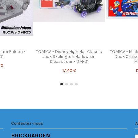
nium Falcon -
TOMICA - Disney High Hat Classic
TOMICA - Mic
01
Jack Skelington Halloween
Duck Cruise
Diecast car - DM-01
M
 €
17,40 €
1
Contactez-nous
A
BRICKGARDEN