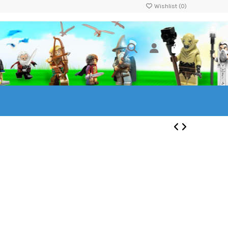
Wishlist (
0
)