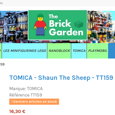
te
O
LES MINIFIGURINES LEGO
NANOBLOCK
TOMICA
PLAYMOBIL
159
TOMICA - Shaun The Sheep - TT159
Marque:
TOMICA
Référence
TT159
Derniers articles en stock
16,30 €